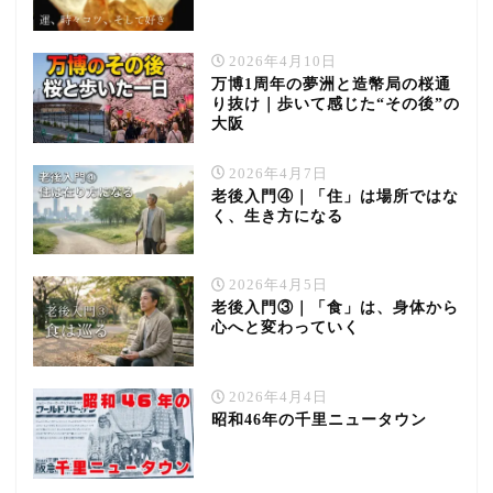
2026年4月10日
万博1周年の夢洲と造幣局の桜通
り抜け｜歩いて感じた“その後”の
大阪
2026年4月7日
老後入門④｜「住」は場所ではな
く、生き方になる
2026年4月5日
老後入門③｜「食」は、身体から
心へと変わっていく
2026年4月4日
昭和46年の千里ニュータウン