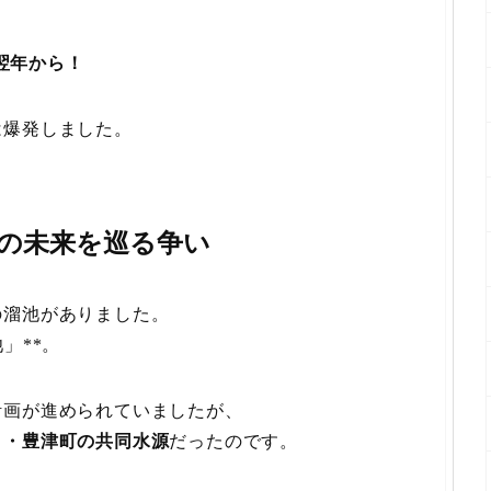
翌年から！
は爆発しました。
町の未来を巡る争い
の溜池がありました。
」**。
計画が進められていましたが、
）・豊津町の共同水源
だったのです。