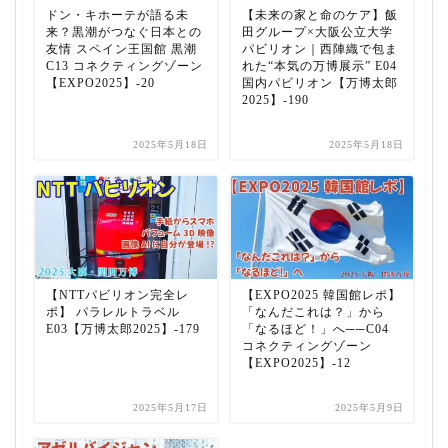
ドン・キホーテが語る未
【未来の家と命のケア】飯
来？黒潮がつなぐ日本との
田グループ×大阪公立大学
友情 スペイン王国館 黒潮
パビリオン｜西陣織で包ま
C13 コネクティングゾーン
れた“本気の万博展示” E04
【EXPO2025】-20
国内パビリオン【万博太郎
2025】-190
2025年5月18日
2025年5月18日
【NTTパビリオン完全レ
【EXPO2025 韓国館レポ】
ポ】 パラレルトラベル
「なんだこれは？」から
E03【万博太郎2025】-179
「なるほど！」へ──C04
コネクティングゾーン
【EXPO2025】-12
2025年5月17日
2025年5月9日