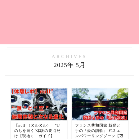
― ARCHIVES ―
2025年 5月
【null²（ヌルヌル）—“い
フランス共和国館 鼓動と
のちを磨く”体験の要点だ
手の「愛の讃歌」 P12 エ
け【現地ミニガイド】
ンパワーリングゾーン【万