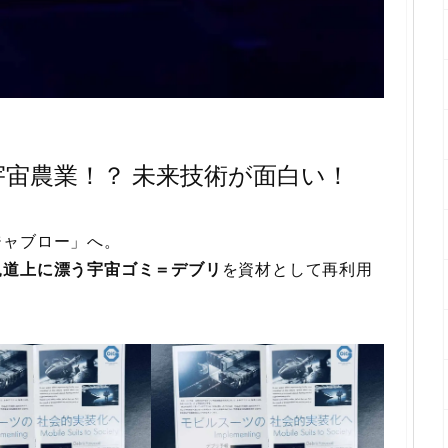
宇宙農業！？ 未来技術が面白い！
ジャブロー」へ。
軌道上に漂う宇宙ゴミ＝デブリ
を資材として再利用