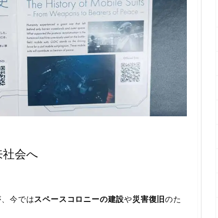
来社会へ
が、今では
スペースコロニーの建設
や
災害復旧
のた