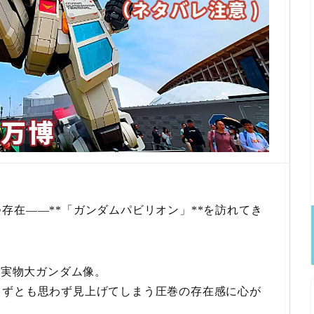
存在——**「ガンダムパビリオン」**を訪れてき
の実物大ガンダム像。
らずとも思わず見上げてしまう圧巻の存在感に心が