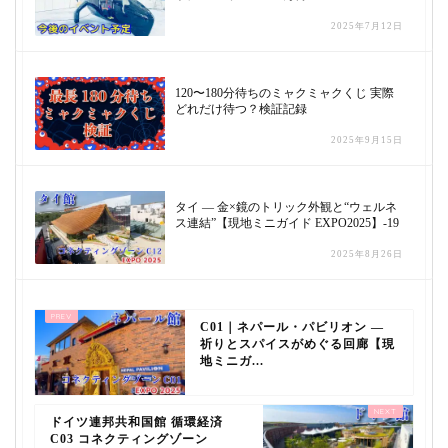
2025年7月12日
120〜180分待ちのミャクミャクくじ 実際
どれだけ待つ？検証記録
2025年9月15日
タイ — 金×鏡のトリック外観と“ウェルネ
ス連結”【現地ミニガイド EXPO2025】-19
2025年8月26日
C01｜ネパール・パビリオン —
祈りとスパイスがめぐる回廊【現
地ミニガ...
ドイツ連邦共和国館 循環経済
C03 コネクティングゾーン