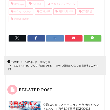
2025expo
DokiDoki
コネクティングゾーン
ルクセンブルク
万博太郎
万博太郎2025
万博日記
大阪関西万博
HOME
2025年大阪・関西万博
C02｜ルクセンブルク「Doki Doki」— 静かな鼓動をつなぐ館【現地ミニガイ
ド】
RELATED POST
空飛ぶクルマステーションと今後のイベン
トについて P07-L04 万博 EXPO2025