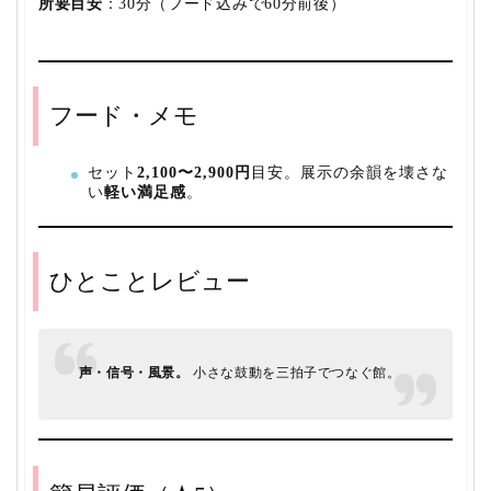
所要目安
：30分（フード込みで60分前後）
フード・メモ
セット
2,100〜2,900円
目安。展示の余韻を壊さな
い
軽い満足感
。
ひとことレビュー
声・信号・風景。
小さな鼓動を三拍子でつなぐ館。