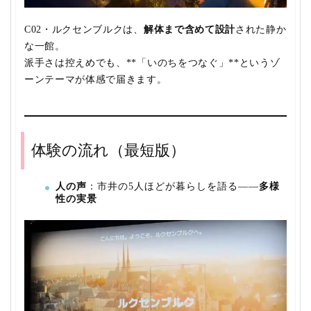
C02・ルクセンブルクは、
解体まで含めて設計
された静か
な一館。
派手さは控えめでも、**「いのちをつなぐ」**というゾ
ーンテーマが体感で届きます。
体験の流れ（最短版）
人の声
：市井の5人ほどが暮らしを語る——
多様
性の実景