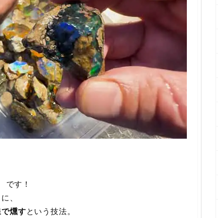
」
です！
うに、
線で燻す
という技法。