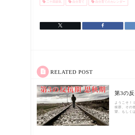
二十四節気
自分育て
自分育てのカレンダー
RELATED POST
第3の
ようこそ！
候群、その
望、もしく