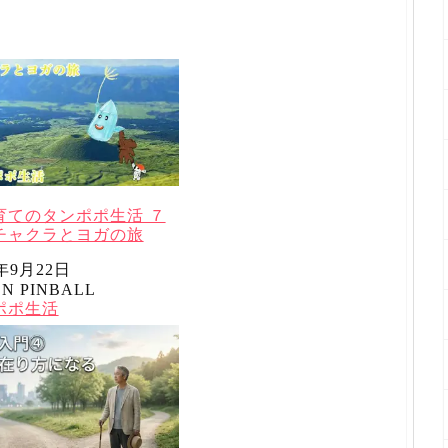
育てのタンポポ生活 ７
チャクラとヨガの旅
3年9月22日
N PINBALL
者
理由
ポポ生活