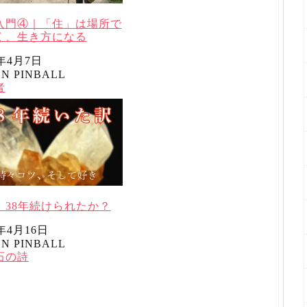
入門④｜「住」は場所で
く、生き方になる
6年4月7日
N PINBALL
者
理由
者
、38年続けられたか？
6年4月16日
N PINBALL
者
理由
石の詩