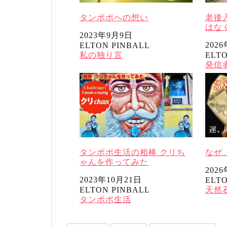
タンポポへの想い
老後
はな
日付
2023年9月9日
日付
202
ELTON PINBALL
投稿者
関連理由
私の独り言
ELTO
投稿
関連
発信
タンポポ生活の相棒 クリち
なぜ
ゃんを作ってみた
日付
202
日付
2023年10月21日
ELTO
投稿
ELTON PINBALL
関連
天然
投稿者
関連理由
タンポポ生活