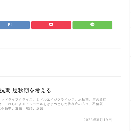
反抗期 思秋期を考える
ミッドライフクライス、ミドルエイジクライシス、思秋期、空の巣症
他、これらによるアルコールをはじめとした依存症の方々、不倫願
は不倫中、退職、離婚、蒸発 …
2023年8月19日