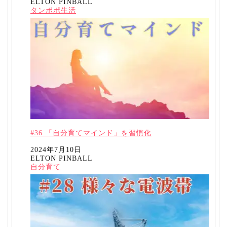
ELTON PINBALL
投稿者
関連理由
タンポポ生活
#36 「自分育てマインド」を習慣化
日付
2024年7月10日
ELTON PINBALL
投稿者
関連理由
自分育て