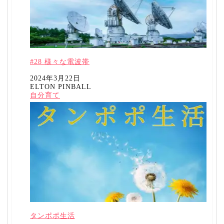
#28 様々な電波帯
日付
2024年3月22日
ELTON PINBALL
投稿者
関連理由
自分育て
タンポポ生活