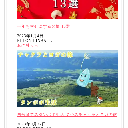
一年を幸せにする習慣 13選
日付
2023年1月4日
ELTON PINBALL
投稿者
関連理由
私の独り言
自分育てのタンポポ生活 ７つのチャクラとヨガの旅
日付
2023年9月22日