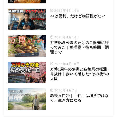
2026年4月14日
AIは便利、だけど物語性がない
2026年4月14日
万博記念公園のたけのこ販売に行
ってみた｜整理券・待ち時間・調
理まで
2026年4月10日
万博1周年の夢洲と造幣局の桜通
り抜け｜歩いて感じた“その後”の
大阪
2026年4月7日
老後入門④｜「住」は場所ではな
く、生き方になる