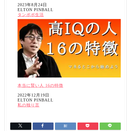
日付
2023年8月24日
ELTON PINBALL
投稿者
関連理由
タンポポ生活
本当に賢い人 16の特徴
日付
2022年12月19日
ELTON PINBALL
投稿者
関連理由
私の独り言